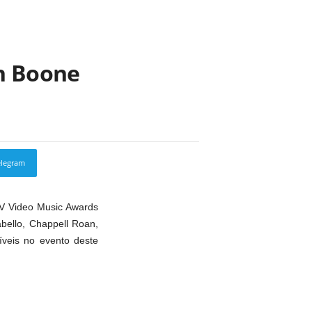
on Boone
elegram
Copy URL
V Video Music Awards
abello, Chappell Roan,
íveis no evento deste