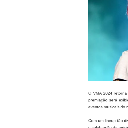
O VMA 2024 retorna a
premiação será exib
eventos musicais do
Com um lineup tão di
e celebração da músi