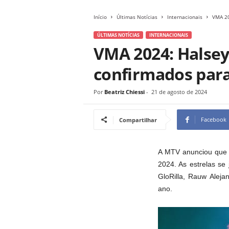
Início
Últimas Notícias
Internacionais
VMA 20
ÚLTIMAS NOTÍCIAS
INTERNACIONAIS
VMA 2024: Halsey
confirmados par
Por
Beatriz Chiessi
-
21 de agosto de 2024
Facebook
Compartilhar
A MTV anunciou que 
2024. As estrelas se 
GloRilla, Rauw Alej
ano.