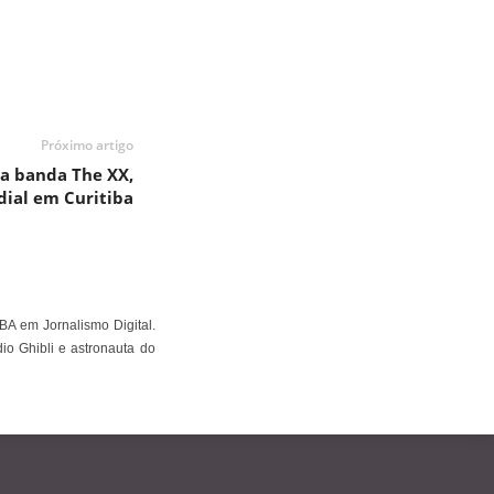
Próximo artigo
a banda The XX,
ial em Curitiba
BA em Jornalismo Digital.
io Ghibli e astronauta do