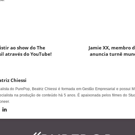
istir ao show do The
Jamie XX, membro d
il através do YouTube!
anuncia turnê mund
triz Chiessi
alista do PurePop, Beatriz Chiessi é formada em Gestão Empresarial e possui M
cialista na produção de conteúdo há 5 anos. É apaixonada pelos filmes do Stud
oneer.