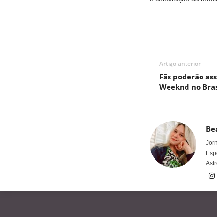
Artigo anterior
Fãs poderão ass
Weeknd no Bras
Bea
Jorn
Espe
Astr