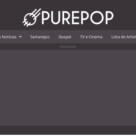
 Notícias
Sertanejos
Gospel
TV e Cinema
Lista de Artis
Publicidade