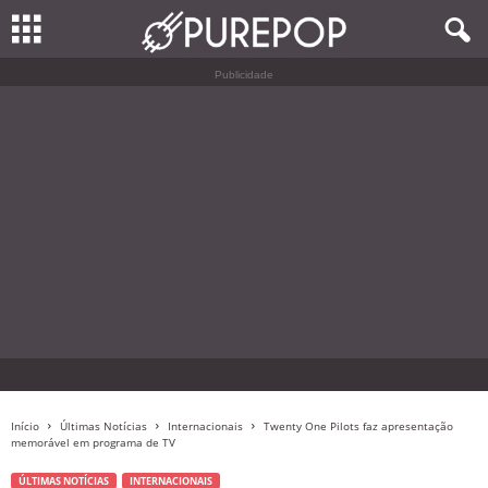
Publicidade
Início
Últimas Notícias
Internacionais
Twenty One Pilots faz apresentação
memorável em programa de TV
ÚLTIMAS NOTÍCIAS
INTERNACIONAIS