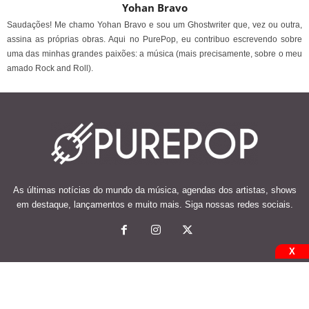
Yohan Bravo
Saudações! Me chamo Yohan Bravo e sou um Ghostwriter que, vez ou outra,
assina as próprias obras. Aqui no PurePop, eu contribuo escrevendo sobre
uma das minhas grandes paixões: a música (mais precisamente, sobre o meu
amado Rock and Roll).
As últimas notícias do mundo da música, agendas dos artistas, shows
em destaque, lançamentos e muito mais. Siga nossas redes sociais.
X
© 2026 Desenvolvido e mantido por Code Soluções.