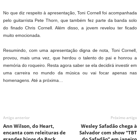
No que diz respeito à apresentação, Toni Cornell foi acompanhada
pelo guitarrista Pete Thorn, que também fez parte da banda solo
do finado Chris Cornell. Além disso, a jovem revelou ter ficado
muito emocionada.
Resumindo, com uma apresentação digna de nota, Toni Cornell,
provou, mais uma vez, que herdou o talento do pai e honrou a
memória do roqueiro. Resta agora saber se ela decidirá investir em
uma carreira no mundo da música ou vai focar apenas nas
homenagens. Até a próxima…
Artigo anterior
Próximo artigo
Ann Wilson, do Heart,
Wesley Safadão chega à
encanta com releituras de
Salvador com show “TBT
grandes hinos do Rock
do Safadão” em janeiro