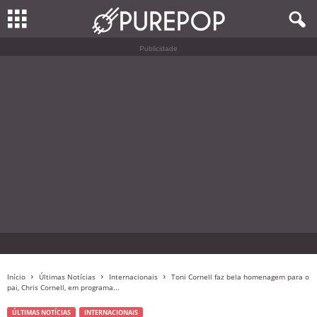
Publicidade
Início
Últimas Notícias
Internacionais
Toni Cornell faz bela homenagem para o
pai, Chris Cornell, em programa...
ÚLTIMAS NOTÍCIAS
INTERNACIONAIS