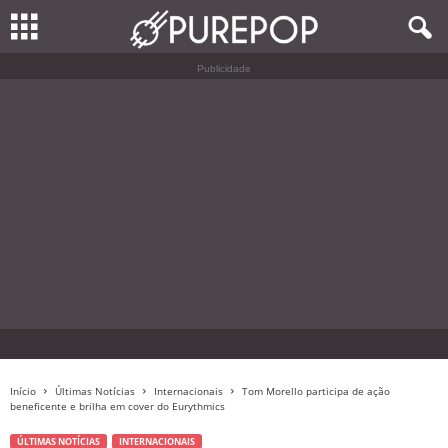
Publicidade
Início
Últimas Notícias
Internacionais
Tom Morello participa de ação
beneficente e brilha em cover do Eurythmics
ÚLTIMAS NOTÍCIAS
INTERNACIONAIS