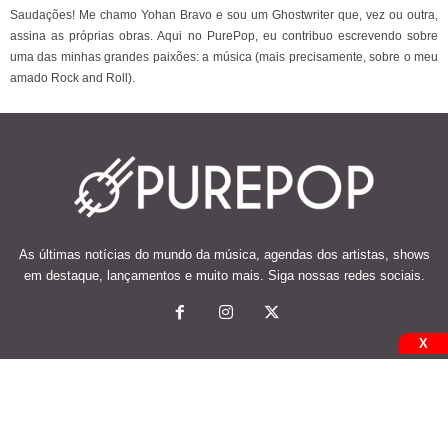
Saudações! Me chamo Yohan Bravo e sou um Ghostwriter que, vez ou outra,
assina as próprias obras. Aqui no PurePop, eu contribuo escrevendo sobre
uma das minhas grandes paixões: a música (mais precisamente, sobre o meu
amado Rock and Roll).
As últimas notícias do mundo da música, agendas dos artistas, shows
em destaque, lançamentos e muito mais. Siga nossas redes sociais.
X
© 2026 Desenvolvido e mantido por Code Soluções.