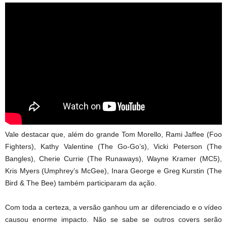
Vale destacar que, além do grande Tom Morello, Rami Jaffee (Foo
Fighters), Kathy Valentine (The Go-Go’s), Vicki Peterson (The
Bangles), Cherie Currie (The Runaways), Wayne Kramer (MC5),
Kris Myers (Umphrey’s McGee), Inara George e Greg Kurstin (The
Bird & The Bee) também participaram da ação.
Com toda a certeza, a versão ganhou um ar diferenciado e o vídeo
causou enorme impacto. Não se sabe se outros covers serão