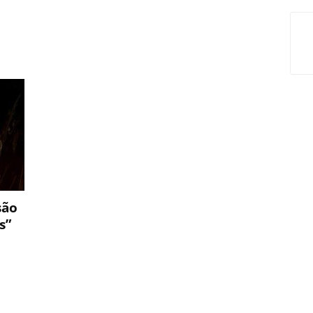
são
s”