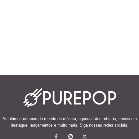
As últimas notícias do mundo da música, agendas dos artistas, shows em
destaque, lançamentos e muito mais. Siga nossas redes sociais.