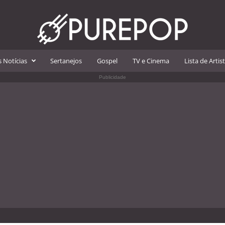
 Notícias
Sertanejos
Gospel
TV e Cinema
Lista de Artis
Publicidade