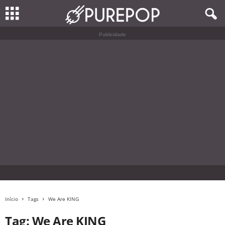
Publicidade
Início
Tags
We Are KING
Tag: We Are KING