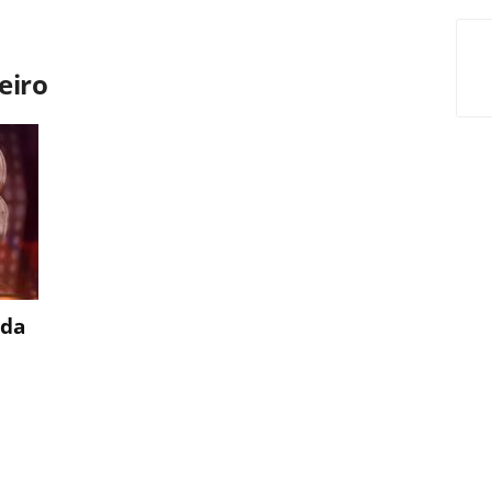
eiro
nda