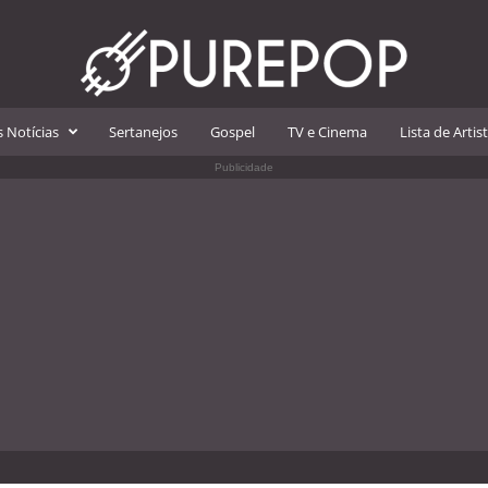
 Notícias
Sertanejos
Gospel
TV e Cinema
Lista de Artis
Publicidade