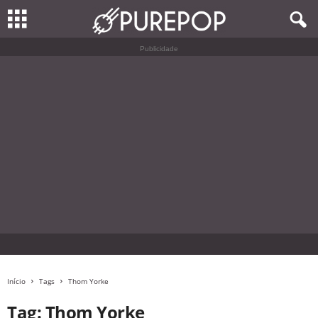
Publicidade
Início
Tags
Thom Yorke
Tag: Thom Yorke