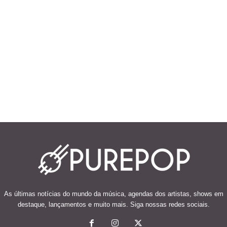
As últimas notícias do mundo da música, agendas dos artistas, shows em
destaque, lançamentos e muito mais. Siga nossas redes sociais.