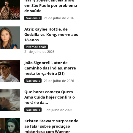
Harry Styles cancela show
em São Paulo por problema
de saúde
Nacionais
21 de julho de 2026
Atriz Kaylee Hottle, de
Godzilla vs. Kong, morre aos
18 anos...
Internacionais
21 de julho de 2026
João Signorelli, ator de
Caminho das Índias, morre
nesta terça-feira (21)
Nacionais
21 de julho de 2026
Que horas começa Quem
Ama Cuida hoje? Confira o
horário da...
Nacionais
1 de julho de 2026
Kristen Stewart surpreende
ao falar sobre produção
misteriosa com Wagner