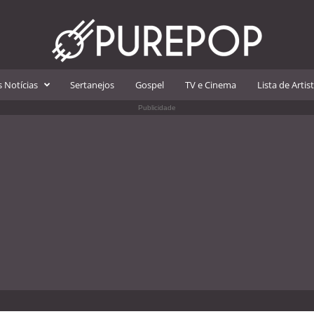
 Notícias
Sertanejos
Gospel
TV e Cinema
Lista de Artis
Publicidade