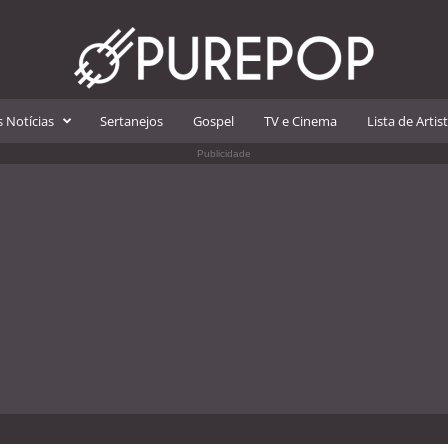
 Notícias
Sertanejos
Gospel
TV e Cinema
Lista de Artis
Publicidade