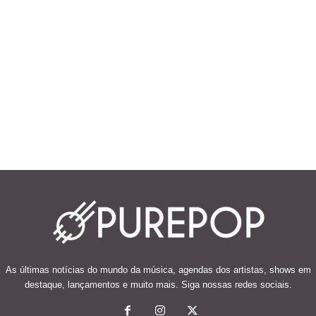
As últimas notícias do mundo da música, agendas dos artistas, shows em
destaque, lançamentos e muito mais. Siga nossas redes sociais.