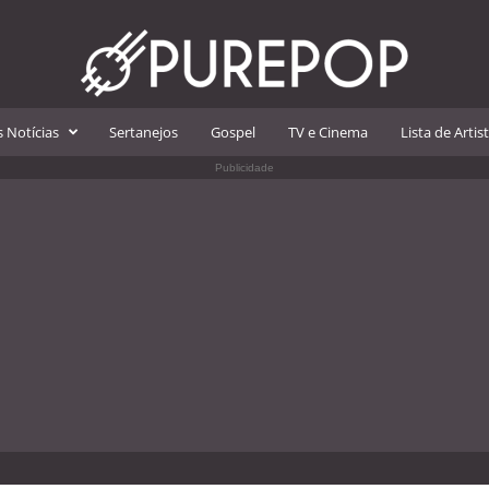
 Notícias
Sertanejos
Gospel
TV e Cinema
Lista de Artis
Publicidade