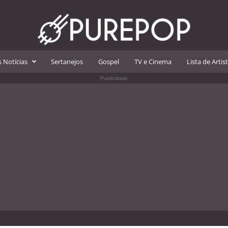
 Notícias
Sertanejos
Gospel
TV e Cinema
Lista de Artis
Publicidade