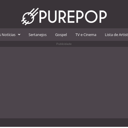
 Notícias
Sertanejos
Gospel
TV e Cinema
Lista de Artis
Publicidade