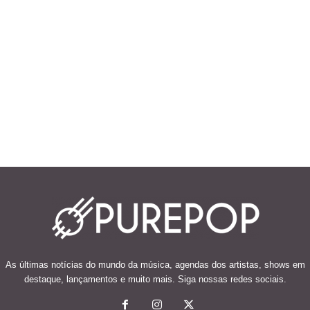
As últimas notícias do mundo da música, agendas dos artistas, shows em
destaque, lançamentos e muito mais. Siga nossas redes sociais.