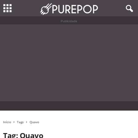
Publicidade
Início
Tags
Quavo
Tag: Quavo