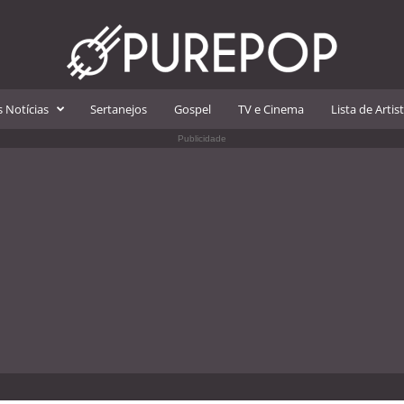
 Notícias
Sertanejos
Gospel
TV e Cinema
Lista de Artis
Publicidade