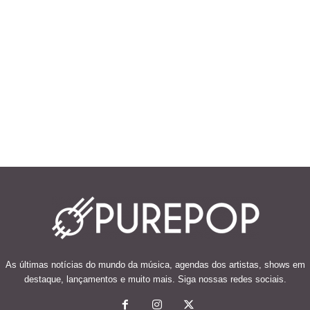
As últimas notícias do mundo da música, agendas dos artistas, shows em
destaque, lançamentos e muito mais. Siga nossas redes sociais.