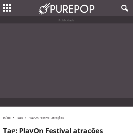
Publicidade
Início
Tags
PlayOn Festival atrações
Tag: PlayOn Festival atrações