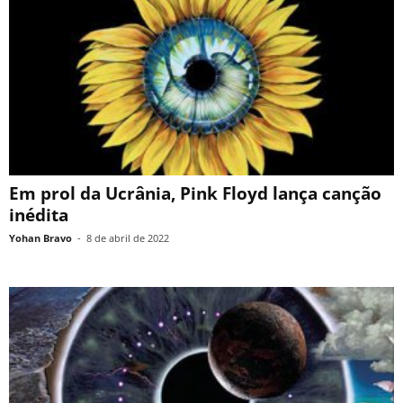
Em prol da Ucrânia, Pink Floyd lança canção
inédita
Yohan Bravo
-
8 de abril de 2022