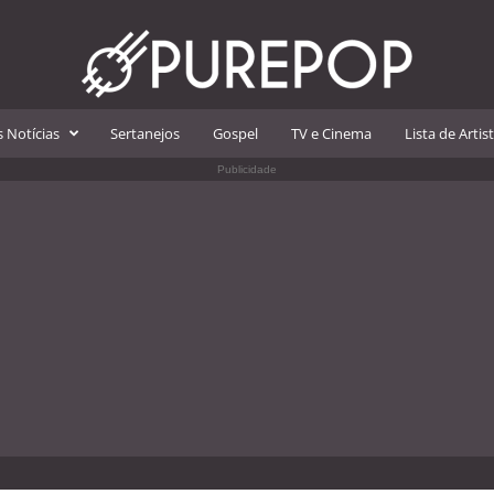
 Notícias
Sertanejos
Gospel
TV e Cinema
Lista de Artis
Publicidade