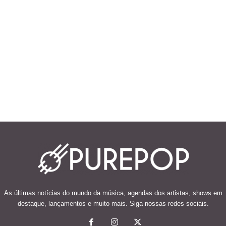
As últimas notícias do mundo da música, agendas dos artistas, shows em
destaque, lançamentos e muito mais. Siga nossas redes sociais.