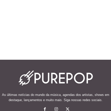
As últimas notícias do mundo da música, agendas dos artistas, shows em
destaque, lançamentos e muito mais. Siga nossas redes sociais.