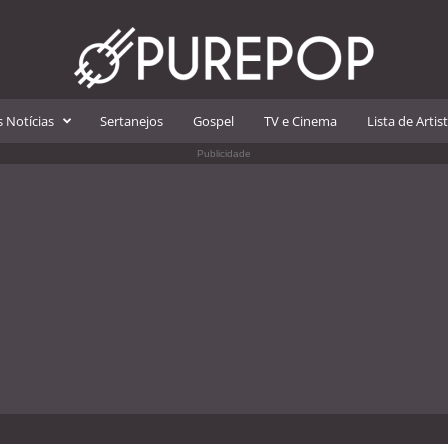
 Notícias
Sertanejos
Gospel
TV e Cinema
Lista de Artis
Publicidade