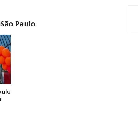
 São Paulo
aulo
s