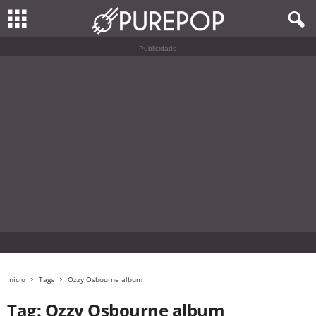
Publicidade
Início
Tags
Ozzy Osbourne album
Tag: Ozzy Osbourne album