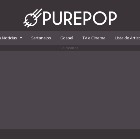
 Notícias
Sertanejos
Gospel
TV e Cinema
Lista de Artis
Publicidade