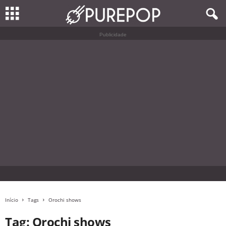
Publicidade
Início
Tags
Orochi shows
Tag: Orochi shows