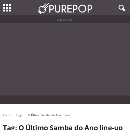
Publicidade
Início
Tags
O Último Samba do Ano line-up
Tag: O Último Samba do Ano line-up