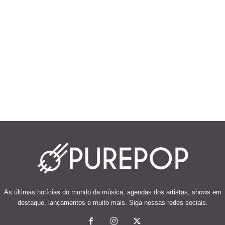
As últimas notícias do mundo da música, agendas dos artistas, shows em
destaque, lançamentos e muito mais. Siga nossas redes sociais.