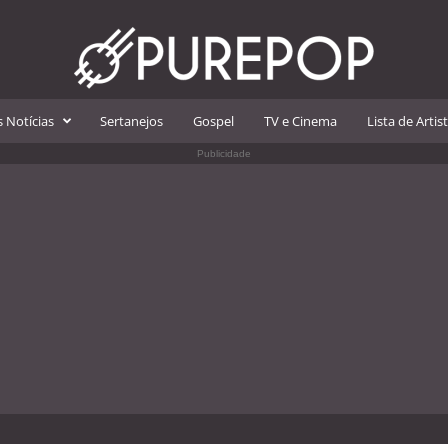
 Notícias
Sertanejos
Gospel
TV e Cinema
Lista de Artis
Publicidade