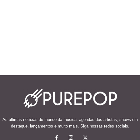
As últimas notícias do mundo da música, agendas dos artistas, shows em
destaque, lançamentos e muito mais. Siga nossas redes sociais.