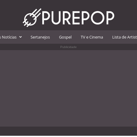
 Notícias
Sertanejos
Gospel
TV e Cinema
Lista de Artis
Publicidade