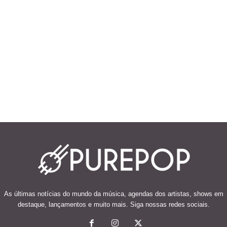
As últimas notícias do mundo da música, agendas dos artistas, shows em
destaque, lançamentos e muito mais. Siga nossas redes sociais.