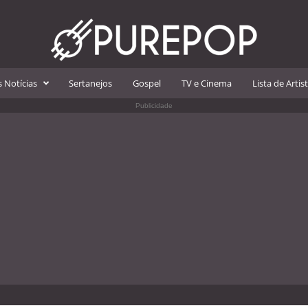
 Notícias
Sertanejos
Gospel
TV e Cinema
Lista de Artis
Publicidade