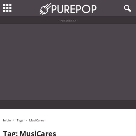
Publicidade
Início
Tags
MusiCares
Tag: MusiCares