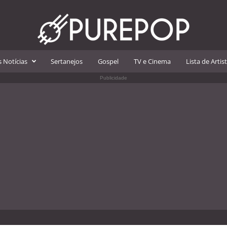
 Notícias
Sertanejos
Gospel
TV e Cinema
Lista de Artis
Publicidade