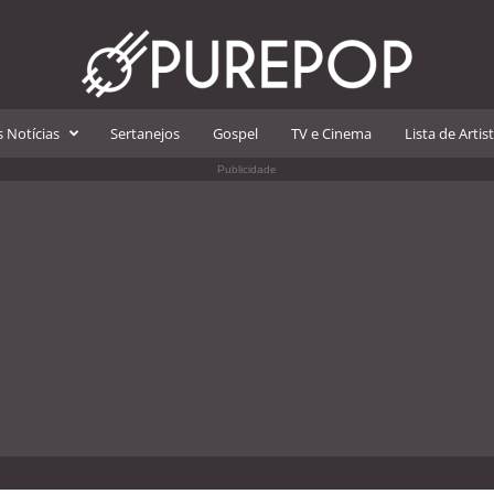
 Notícias
Sertanejos
Gospel
TV e Cinema
Lista de Artis
Publicidade