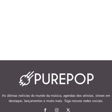
As últimas notícias do mundo da música, agendas dos artistas, shows em
destaque, lançamentos e muito mais. Siga nossas redes sociais.