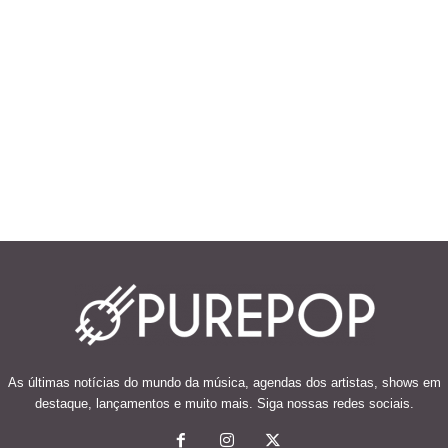
As últimas notícias do mundo da música, agendas dos artistas, shows em
destaque, lançamentos e muito mais. Siga nossas redes sociais.