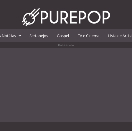
 Notícias
Sertanejos
Gospel
TV e Cinema
Lista de Artis
Publicidade