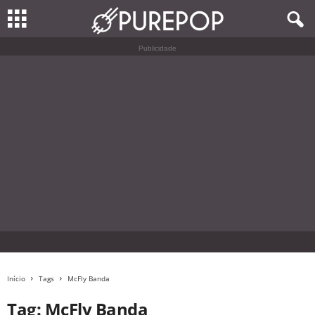
Publicidade
Início
Tags
McFly Banda
Tag: McFly Banda