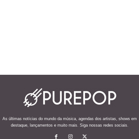
As últimas notícias do mundo da música, agendas dos artistas, shows em
destaque, lançamentos e muito mais. Siga nossas redes sociais.