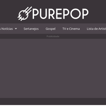
 Notícias
Sertanejos
Gospel
TV e Cinema
Lista de Artis
Publicidade