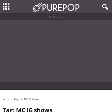
Publicidade
Início
Tags
MC IG shows
Tag: MC IG shows