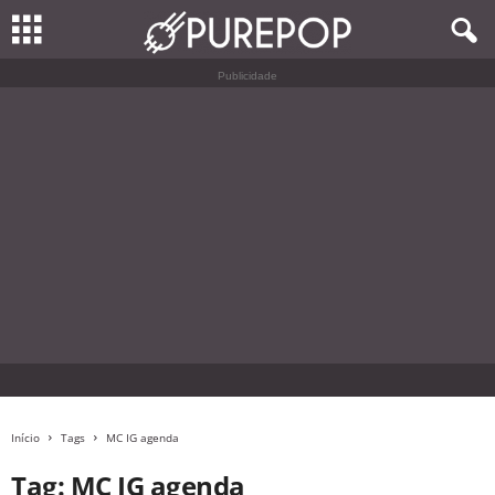
Publicidade
Início
Tags
MC IG agenda
Tag: MC IG agenda