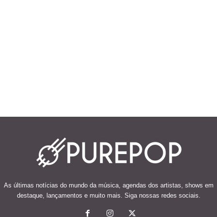
As últimas notícias do mundo da música, agendas dos artistas, shows em
destaque, lançamentos e muito mais. Siga nossas redes sociais.