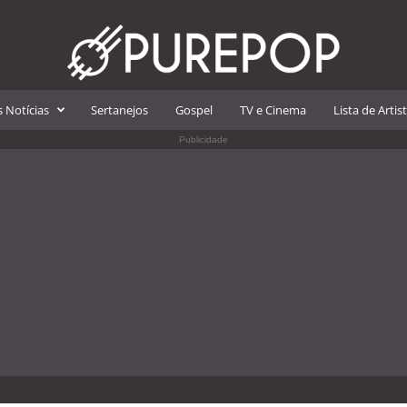
 Notícias
Sertanejos
Gospel
TV e Cinema
Lista de Artis
Publicidade