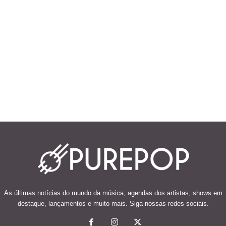
As últimas notícias do mundo da música, agendas dos artistas, shows em
destaque, lançamentos e muito mais. Siga nossas redes sociais.