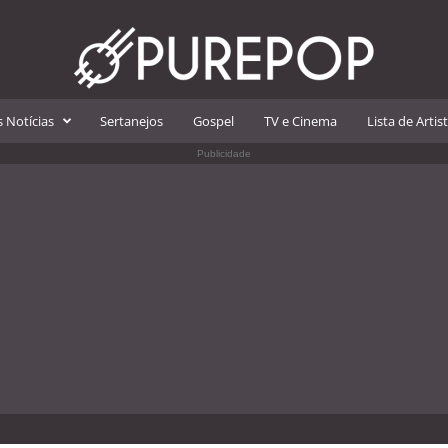
 Notícias
Sertanejos
Gospel
TV e Cinema
Lista de Artis
Publicidade