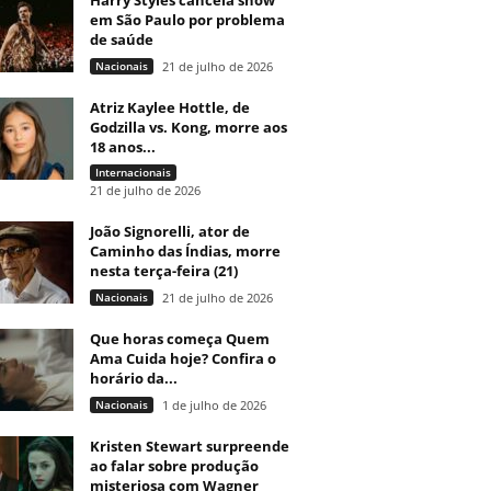
Harry Styles cancela show
em São Paulo por problema
de saúde
Nacionais
21 de julho de 2026
Atriz Kaylee Hottle, de
Godzilla vs. Kong, morre aos
18 anos...
Internacionais
21 de julho de 2026
João Signorelli, ator de
Caminho das Índias, morre
nesta terça-feira (21)
Nacionais
21 de julho de 2026
Que horas começa Quem
Ama Cuida hoje? Confira o
horário da...
Nacionais
1 de julho de 2026
Kristen Stewart surpreende
ao falar sobre produção
misteriosa com Wagner