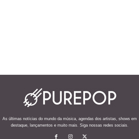
As últimas notícias do mundo da música, agendas dos artistas, shows em
destaque, lançamentos e muito mais. Siga nossas redes sociais.