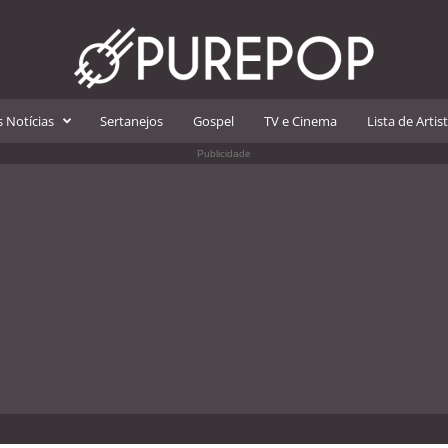
 Notícias
Sertanejos
Gospel
TV e Cinema
Lista de Artis
Publicidade