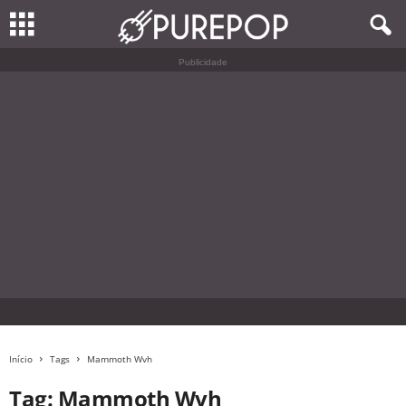
Publicidade
Início
Tags
Mammoth Wvh
Tag: Mammoth Wvh