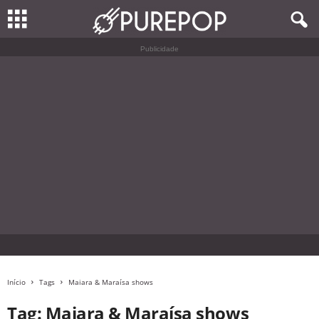
Publicidade
Início
Tags
Maiara & Maraísa shows
Tag: Maiara & Maraísa shows