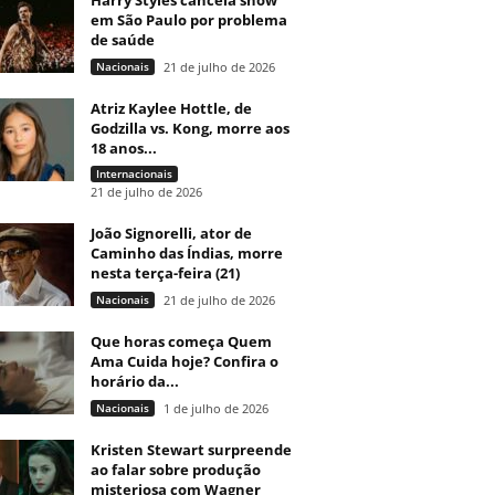
Harry Styles cancela show
em São Paulo por problema
de saúde
Nacionais
21 de julho de 2026
Atriz Kaylee Hottle, de
Godzilla vs. Kong, morre aos
18 anos...
Internacionais
21 de julho de 2026
João Signorelli, ator de
Caminho das Índias, morre
nesta terça-feira (21)
Nacionais
21 de julho de 2026
Que horas começa Quem
Ama Cuida hoje? Confira o
horário da...
Nacionais
1 de julho de 2026
Kristen Stewart surpreende
ao falar sobre produção
misteriosa com Wagner