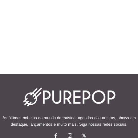
As últimas notícias do mundo da música, agendas dos artistas, shows em
destaque, lançamentos e muito mais. Siga nossas redes sociais.