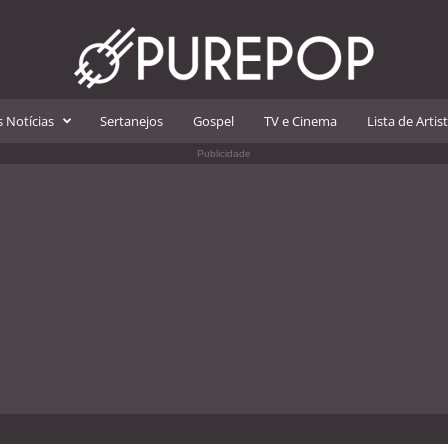
 Notícias
Sertanejos
Gospel
TV e Cinema
Lista de Artis
Publicidade