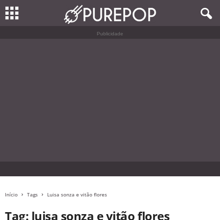
Publicidade
Início
Tags
Luisa sonza e vitão flores
Tag: luisa sonza e vitão flores