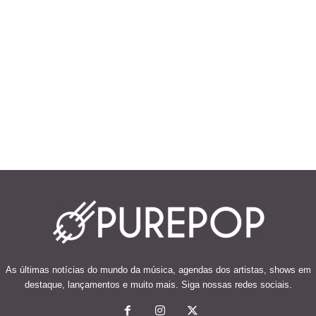
As últimas notícias do mundo da música, agendas dos artistas, shows em
destaque, lançamentos e muito mais. Siga nossas redes sociais.