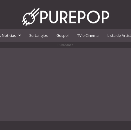
 Notícias
Sertanejos
Gospel
TV e Cinema
Lista de Artis
Publicidade