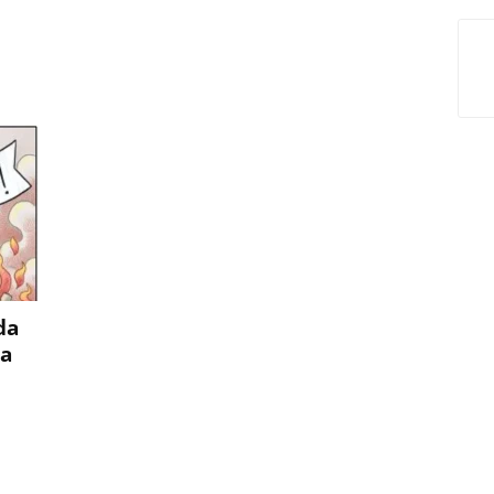
da
ca