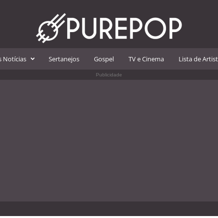
 Notícias
Sertanejos
Gospel
TV e Cinema
Lista de Artis
Publicidade