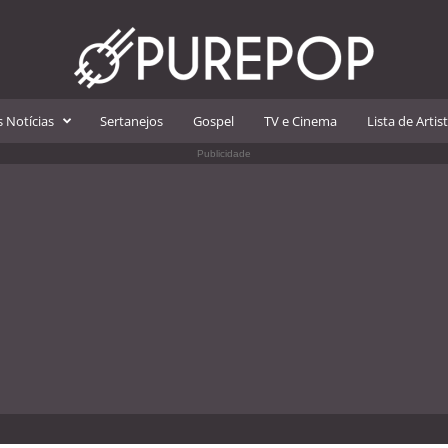
 Notícias
Sertanejos
Gospel
TV e Cinema
Lista de Artis
Publicidade