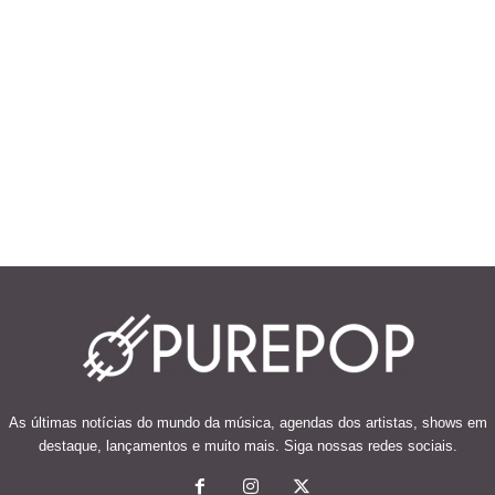
As últimas notícias do mundo da música, agendas dos artistas, shows em
destaque, lançamentos e muito mais. Siga nossas redes sociais.