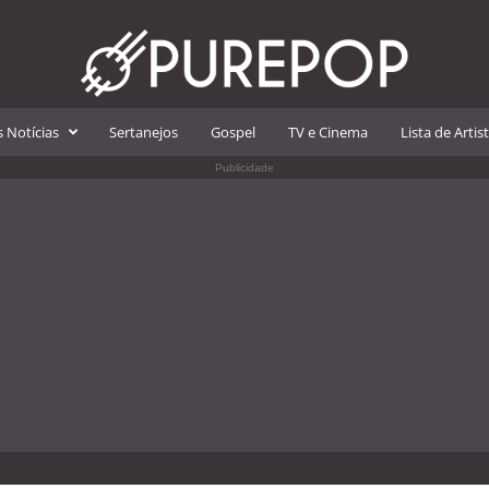
 Notícias
Sertanejos
Gospel
TV e Cinema
Lista de Artis
Publicidade