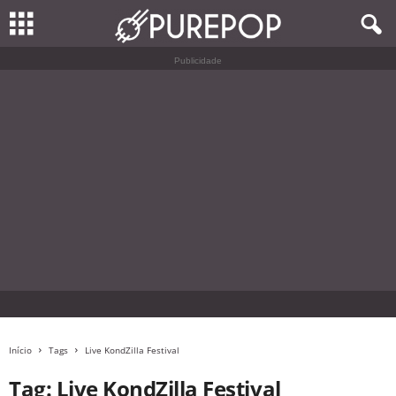
Publicidade
Início
Tags
Live KondZilla Festival
Tag: Live KondZilla Festival