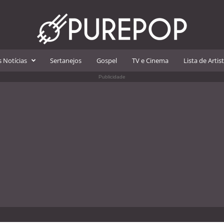
 Notícias
Sertanejos
Gospel
TV e Cinema
Lista de Artis
Publicidade