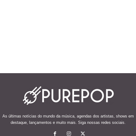
As últimas notícias do mundo da música, agendas dos artistas, shows em
destaque, lançamentos e muito mais. Siga nossas redes sociais.