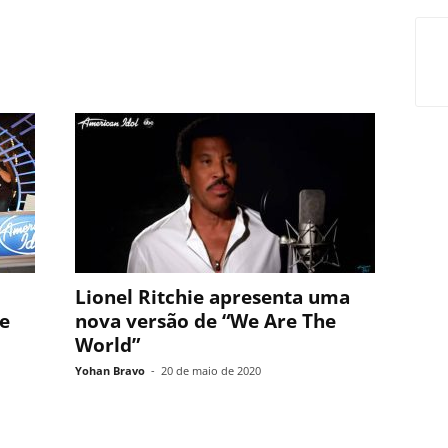
Lionel Ritchie apresenta uma
e
nova versão de “We Are The
World”
Yohan Bravo
-
20 de maio de 2020