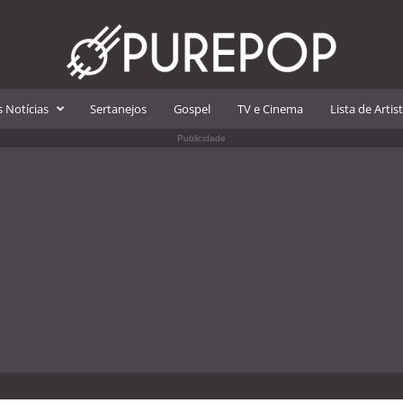
 Notícias
Sertanejos
Gospel
TV e Cinema
Lista de Artis
Publicidade