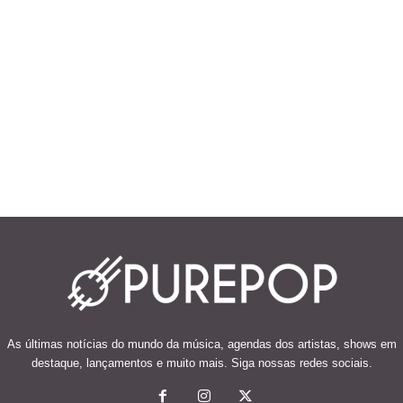
As últimas notícias do mundo da música, agendas dos artistas, shows em
destaque, lançamentos e muito mais. Siga nossas redes sociais.