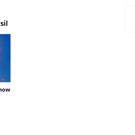
sil
show