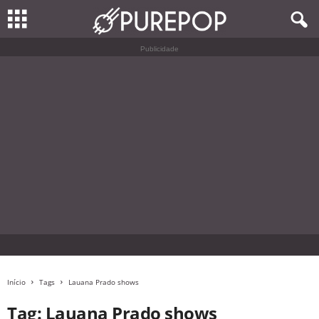
Publicidade
Início
Tags
Lauana Prado shows
Tag: Lauana Prado shows