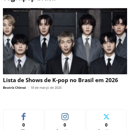
Lista de Shows de K-pop no Brasil em 2026
Beatriz Chiessi
-
18 de março de 2026
0
0
0